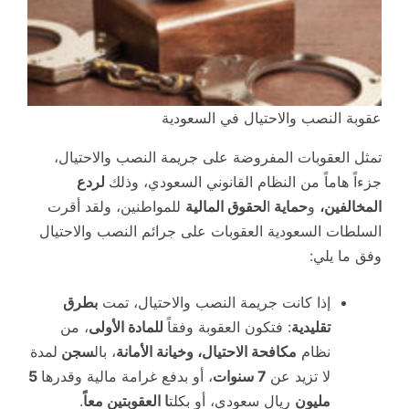
عقوبة النصب والاحتيال في السعودية
تمثل العقوبات المفروضة على جريمة النصب والاحتيال،
جزءاً هاماً من النظام القانوني السعودي، وذلك
لردع
المخالفين،
و
حماية
ا
لحقوق المالية
للمواطنين، ولقد أقرت
السلطات السعودية العقوبات على جرائم النصب والاحتيال
وفق ما يلي:
إذا كانت جريمة النصب والاحتيال، تمت
بطرق
تقليدية
: فتكون العقوبة وفقاً
للمادة الأولى
، من
نظام
مكافحة الاحتيال، وخيانة الأمانة
، بال
سجن
لمدة
لا تزيد عن
7 سنوات
، أو بدفع غرامة مالية وقدرها
5
مليون
ريال سعودي، أو بكلت
ا العقوبتين معاً
.