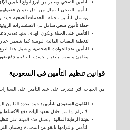
ا
لتأمين الصحي
ويعتبر من
أبرز أنواع التأمين الإل
التأمين الصحي للعمال من أجل ضمان
حصولهم ع
ويشمل التأمين مختلف
الخدمات الصحية
حيث يج
خطة تأمين صحي شامل
من
الاستشارات الروتين
التأمين على الحياة
ويكون الهدف منها تقديم
دعم 
لتغطية
النفقات المالية اليومية كما يتضمن خيا
التأمين ضد الحوادث الشخصية
ويشمل هذا النوع 
مفاجئ وتسبب بأضرار جسدية له فيتم
دفع تعوي
قوانين تنظيم التأمين في السعودية
من الجهات التي تشرف على عقد التأمين على السيارات وا
القانون السعودي للتأمين:
حيث يحدد القانون ال
الالتزام بها من خلال
تحديد آليات دفع الأقساط 
هيئة الرقابة المالية
: وتعمل هذه الهيئة على
تنظيم
التأمين والتزامها بالقوانين المحددة وضمان التز