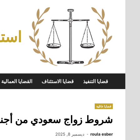
Skip
to
content
استش
قضايا التنفيذ
قضايا الاستئناف
القضايا العمالية
قضايا عائلية
شروط زواج سعودي من أجنبية ل
roula esber
ديسمبر 8, 2025