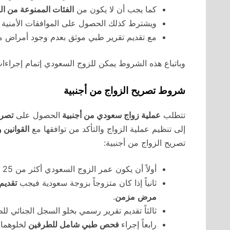
كما يجب أن لا يكون من
الفئات الممنوعة من الز
ويشترط كذلك الحصول على الموافقات الأمنية م
مع تقديم تقرير طبي موثق بعدم وجود أمراض م
وباتباع هذه الشروط يمكن للزوج السعودي إتمام إجراءات 
شروط تصريح الزواج من أجنبية
تتطلب
عملية زواج سعودي من أجنبية
الحصول على
تصري
إلى تنظيم عملية الزواج والتأكد من توافقها مع
القوانين و
تصريح الزواج من أجنبية:
أولاً أن يكون عمر الزوج السعودي أكثر من 25 عام وعمر الزوجة الأجنبية أكثر من 18 عام.
ثانياً إذا كان متزوجاً بزوجة سعودية فيجب
تقديم
مرض
مزمن
.
ثالثاً تقديم تقرير رسمي بخلو السجل الجنائي للط
رابعاً إجراء
فحص طبي شامل للطرفين
لخلوهما