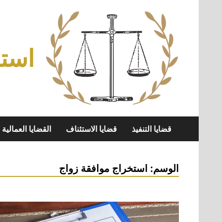
Skip
to
content
استش
قضايا التنفيذ
قضايا الاستئناف
القضايا العمالية
الوسم:
استخراج موافقة زواج