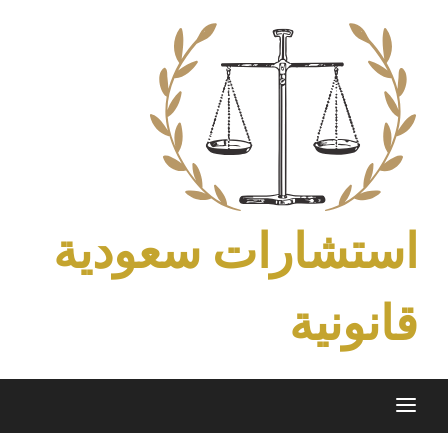
Ski
t
conten
استشارات سعودية
قانونية