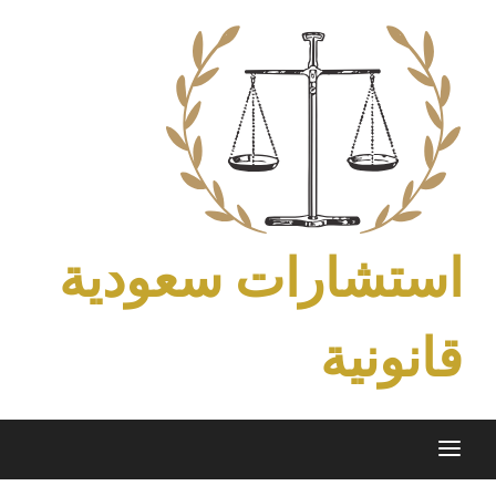
Ski
t
conten
استشارات سعودية
قانونية