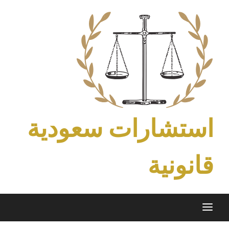
Ski
t
conten
استشارات سعودية
قانونية