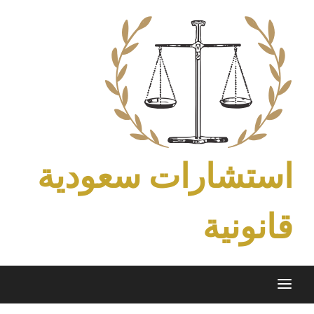
Ski
t
conten
استشارات سعودية
قانونية