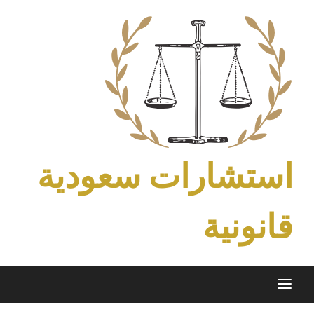
Ski
t
conten
استشارات سعودية
قانونية