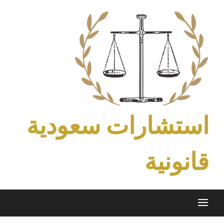
Ski
t
conten
استشارات سعودية
قانونية