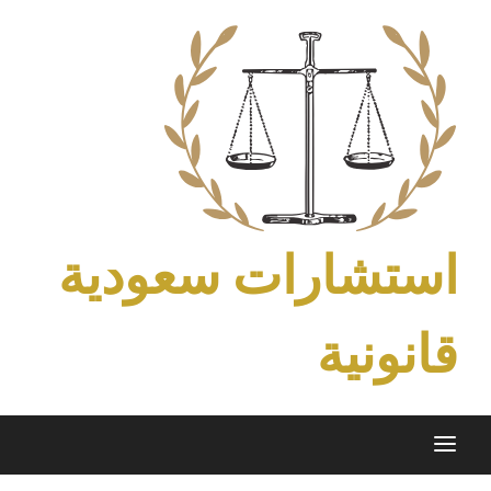
Ski
t
conten
استشارات سعودية
قانونية