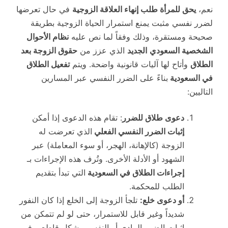
نعم،
يحق للمرأة طلب إنهاء العلاقة الزوجية
في حال تعرضها
لضرر نفسي مثبت يمنع استمرار الحياة الزوجية بطريقة
صحيحة ومستقرة، وذلك وفقاً لما نص عليه
نظام الأحوال
الشخصية السعودي
الجديد
الذي عزز من
حقوق الزوجة بعد
الطلاق
وأتاح لها آليات قانونية واضحة. ويتم
تفعيل الطلاق
في السعودية
بناءً على الضرر النفسي عبر المسارين
التاليين:
دعوى طلاق للضرر
: تقام هذه الدعوى إذا أمكن
إثبات الضرر النفسي الفعلي
الذي تعرضت له
الزوجة (كالإهانة، الهجر، أو سوء المعاملة) عبر
الشهود أو الأدلة الأخرى. وتُرف هذه الإجراءات بـ
إجراءات الطلاق في السعودية
التي تبدأ بتقديم
الطلب للمحكمة.
أو دعوى خلع:
تلجأ الزوجة إلى الخلع إذا كان النفور
شديداً وغير قابل للاستمرار، حتى لو لم تتمكن من
إثبات الضرر المادي أو النفسي بشكل قاطع، وفي